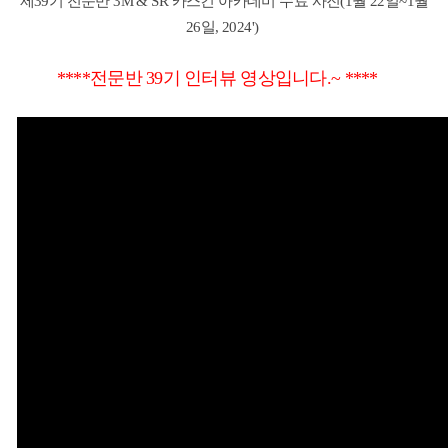
제39기 전문반 3M & SR 카스킨 아카데미 수료 사진(1월 22일~1월
26일, 2024')
****전문반 39기 인터뷰 영상입니다.~ ****