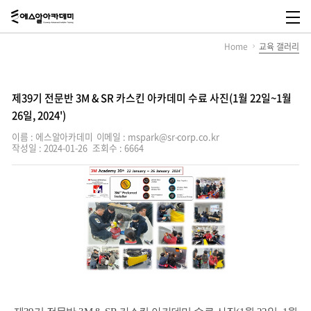
에
스
메
알
뉴
Home
교육 갤러리
아
열
카
기
데
미,
SR
제39기 전문반 3M & SR 카스킨 아카데미 수료 사진(1월 22일~1월
Academy
26일, 2024')
이름 : 에스알아카데미
이메일 : mspark@sr-corp.co.kr
작성일 : 2024-01-26
조회수 : 6664