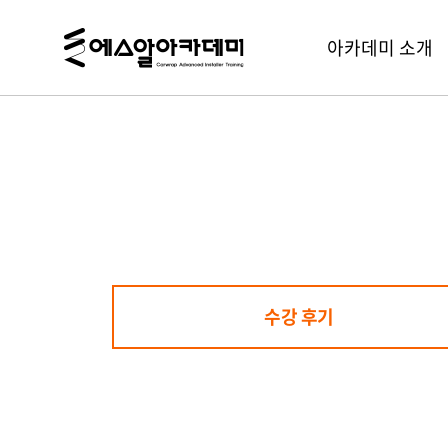
에
아카데미 소개
메
스
뉴
알
열
아
기
카
데
미,
SR
Academy
수강 후기