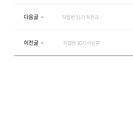
다음글
직업반 31기 최한규
이전글
직업반 30기 이상훈